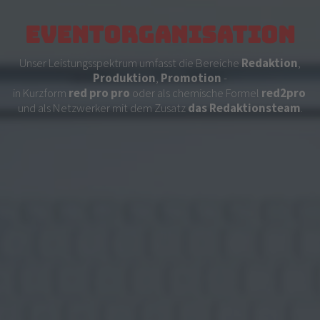
Eventorganisation
Unser Leistungsspektrum umfasst die Bereiche
Redaktion
,
Produktion
,
Promotion
-
in Kurzform
red
pro
pro
oder als chemische Formel
red2pro
und als Netzwerker mit dem Zusatz
das Redaktionsteam
.