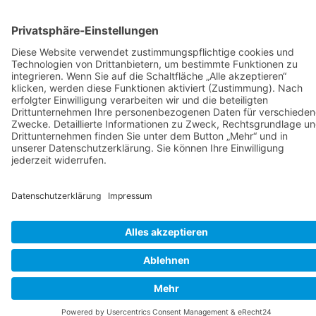
Mail:
redaktion@red2pro.net
UNSERE LEISTUNGEN
Kommunikation
grafische Gestaltungen
Fotografie
Webseiten
Sozial Media
Hörfunk - Podcast
Sportmanagement
Eventorganisation
Moderation
UNSERE REFERENZEN
LTTC "Rot-Weiß"