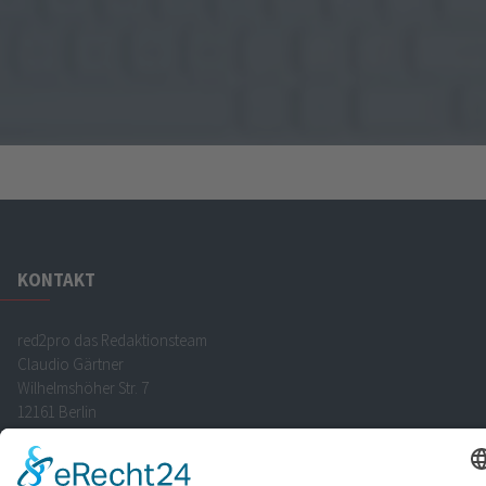
KONTAKT
red2pro das Redaktionsteam
Claudio
Gärtner
Wilhelmshöher Str. 7
12161
Berlin
Tel.:
+49 30 85 999 666
Fax:
+49 30 85 999 667